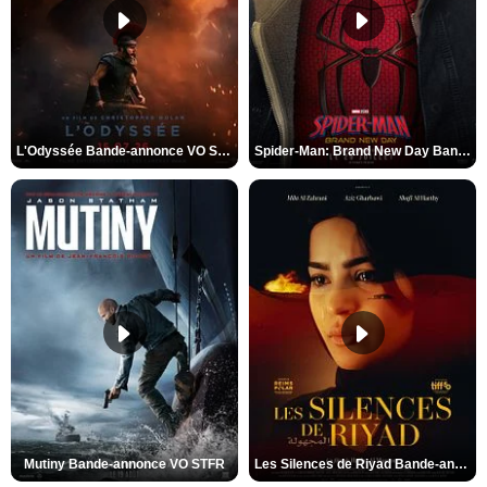
L'Odyssée Bande-annonce VO STFR
Spider-Man: Brand New Day Bande-annonce VO STFR
Mutiny Bande-annonce VO STFR
Les Silences de Riyad Bande-annonce VO STFR