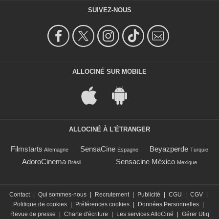
SUIVEZ-NOUS
ALLOCINÉ SUR MOBILE
ALLOCINÉ À L'ÉTRANGER
Filmstarts
SensaCine
Beyazperde
Allemagne
Espagne
Turquie
AdoroCinema
Sensacine México
Brésil
Mexique
Contact
|
Qui sommes-nous
|
Recrutement
|
Publicité
|
CGU
|
CGV
|
Politique de cookies
|
Préférences cookies
|
Données Personnelles
|
Revue de presse
|
Charte d'écriture
|
Les services AlloCiné
|
Gérer Utiq