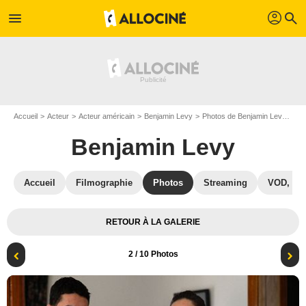
profil
menu
search
Accueil
Acteur
Acteur américain
Benjamin Levy
Photos de Benjamin Levy
Ch
Benjamin Levy
Accueil
Filmographie
Photos
Streaming
VOD, DV
RETOUR À LA GALERIE
2
/ 10 Photos