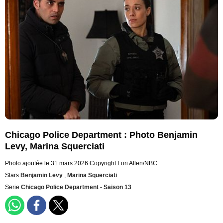
Chicago Police Department : Photo Benjamin
Levy, Marina Squerciati
Photo ajoutée le 31 mars 2026
Copyright Lori Allen/NBC
Stars
Benjamin Levy
,
Marina Squerciati
Serie
Chicago Police Department - Saison 13