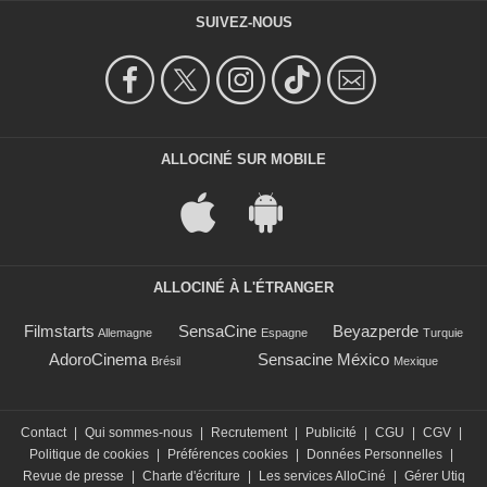
SUIVEZ-NOUS
ALLOCINÉ SUR MOBILE
ALLOCINÉ À L'ÉTRANGER
Filmstarts
SensaCine
Beyazperde
Allemagne
Espagne
Turquie
AdoroCinema
Sensacine México
Brésil
Mexique
Contact
|
Qui sommes-nous
|
Recrutement
|
Publicité
|
CGU
|
CGV
|
Politique de cookies
|
Préférences cookies
|
Données Personnelles
|
Revue de presse
|
Charte d'écriture
|
Les services AlloCiné
|
Gérer Utiq