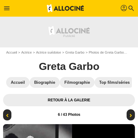
profil
menu
search
Accueil
Actrice
Actrice suédoise
Greta Garbo
Photos de Greta Garbo
Anna K
Greta Garbo
Accueil
Biographie
Filmographie
Top films/séries
RETOUR À LA GALERIE
6
/ 43 Photos