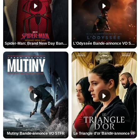
Spider-Man: Brand New Day Bande-annonce VO STFR
L'Odyssée Bande-annonce VO STFR
Mutiny Bande-annonce VO STFR
Le Triangle d'or Bande-annonce VF