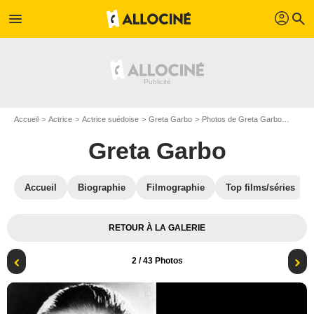
profil
menu
search
Accueil
Actrice
Actrice suédoise
Greta Garbo
Photos de Greta Garbo
Photo
Greta Garbo
Accueil
Biographie
Filmographie
Top films/séries
RETOUR À LA GALERIE
2
/ 43 Photos