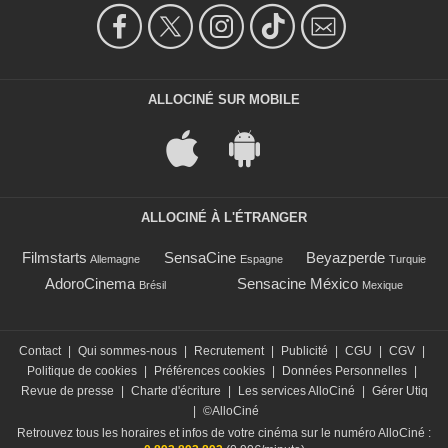
ALLOCINÉ SUR MOBILE
ALLOCINÉ À L'ÉTRANGER
Filmstarts
SensaCine
Beyazperde
Allemagne
Espagne
Turquie
AdoroCinema
Sensacine México
Brésil
Mexique
Contact
|
Qui sommes-nous
|
Recrutement
|
Publicité
|
CGU
|
CGV
|
Politique de cookies
|
Préférences cookies
|
Données Personnelles
|
Revue de presse
|
Charte d'écriture
|
Les services AlloCiné
|
Gérer Utiq
|
©AlloCiné
Retrouvez tous les horaires et infos de votre cinéma sur le numéro AlloCiné :