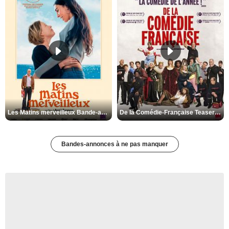
Les Matins merveilleux Bande-annonce VF
De la Comédie-Française Teaser VF
Bandes-annonces à ne pas manquer