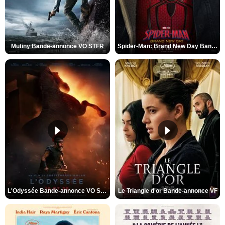
Mutiny Bande-annonce VO STFR
Spider-Man: Brand New Day Bande-annonce VO STFR
L'Odyssée Bande-annonce VO STFR
Le Triangle d'or Bande-annonce VF