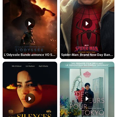
L'Odyssée Bande-annonce VO STFR
Spider-Man: Brand New Day Bande-annonce VO STFR