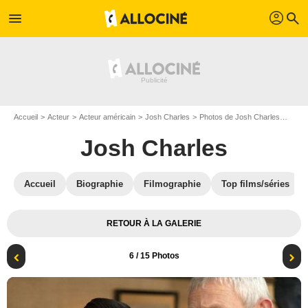
profil
menu
search
Accueil
Acteur
Acteur américain
Josh Charles
Photos de Josh Charles
Best 
Josh Charles
Accueil
Biographie
Filmographie
Top films/séries
RETOUR À LA GALERIE
6
/ 15 Photos