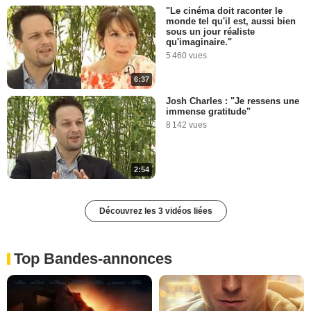
"Le cinéma doit raconter le
monde tel qu'il est, aussi bien
sous un jour réaliste
qu'imaginaire."
5 460 vues
6:37
Josh Charles : "Je ressens une
immense gratitude"
8 142 vues
2:54
Découvrez les 3 vidéos liées
Top Bandes-annonces