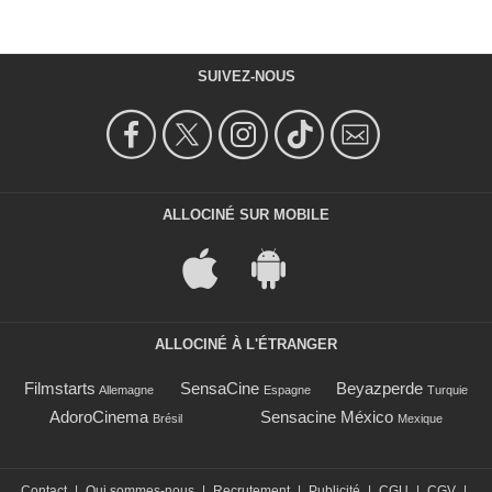
SUIVEZ-NOUS
ALLOCINÉ SUR MOBILE
ALLOCINÉ À L'ÉTRANGER
Filmstarts
SensaCine
Beyazperde
Allemagne
Espagne
Turquie
AdoroCinema
Sensacine México
Brésil
Mexique
Contact
|
Qui sommes-nous
|
Recrutement
|
Publicité
|
CGU
|
CGV
|