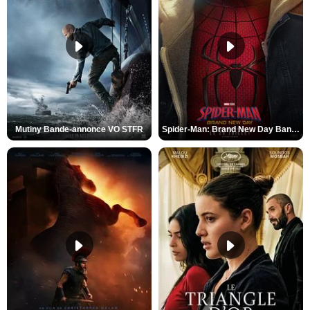
Mutiny Bande-annonce VO STFR
Spider-Man: Brand New Day Bande-annonce VO STFR