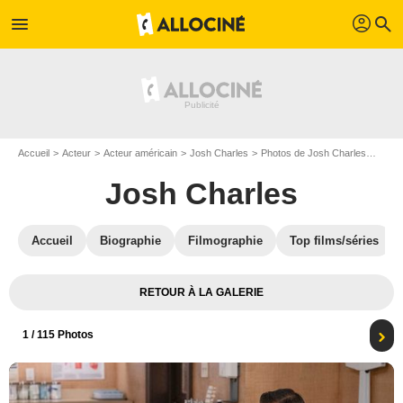
profil
menu
search
Accueil
Acteur
Acteur américain
Josh Charles
Photos de Josh Charles
Best 
Josh Charles
Accueil
Biographie
Filmographie
Top films/séries
RETOUR À LA GALERIE
1
/ 115 Photos