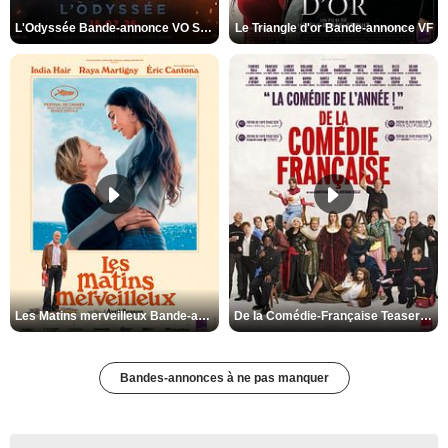
L'Odyssée Bande-annonce VO STFR
Le Triangle d'or Bande-annonce VF
Les Matins merveilleux Bande-annonce VF
De la Comédie-Française Teaser VF
Bandes-annonces à ne pas manquer