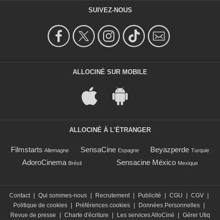
SUIVEZ-NOUS
ALLOCINÉ SUR MOBILE
ALLOCINÉ À L'ÉTRANGER
Filmstarts
SensaCine
Beyazperde
Allemagne
Espagne
Turquie
AdoroCinema
Sensacine México
Brésil
Mexique
Contact
|
Qui sommes-nous
|
Recrutement
|
Publicité
|
CGU
|
CGV
|
Politique de cookies
|
Préférences cookies
|
Données Personnelles
|
Revue de presse
|
Charte d'écriture
|
Les services AlloCiné
|
Gérer Utiq