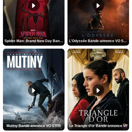
Spider-Man: Brand New Day Bande-annonce VO STFR
L'Odyssée Bande-annonce VO STFR
Mutiny Bande-annonce VO STFR
Le Triangle d'or Bande-annonce VF