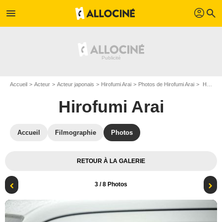
profil
menu
search
Accueil
Acteur
Acteur japonais
Hirofumi Arai
Photos de Hirofumi Arai
Hyakuen no koi : Photo Hirofumi Arai, Sakura Andô
Hirofumi Arai
Accueil
Filmographie
Photos
RETOUR À LA GALERIE
3
/ 8 Photos