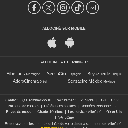
ALLOCINÉ SUR MOBILE
ALLOCINÉ À L'ÉTRANGER
Filmstarts
SensaCine
Beyazperde
Allemagne
Espagne
Turquie
AdoroCinema
Sensacine México
Brésil
Mexique
Contact
|
Qui sommes-nous
|
Recrutement
|
Publicité
|
CGU
|
CGV
|
Politique de cookies
|
Préférences cookies
|
Données Personnelles
|
Revue de presse
|
Charte d'écriture
|
Les services AlloCiné
|
Gérer Utiq
|
©AlloCiné
Retrouvez tous les horaires et infos de votre cinéma sur le numéro AlloCiné :