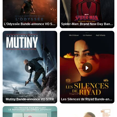
L'Odyssée Bande-annonce VO STFR
Spider-Man: Brand New Day Bande-annonce VO STFR
Mutiny Bande-annonce VO STFR
Les Silences de Riyad Bande-annonce VO STFR