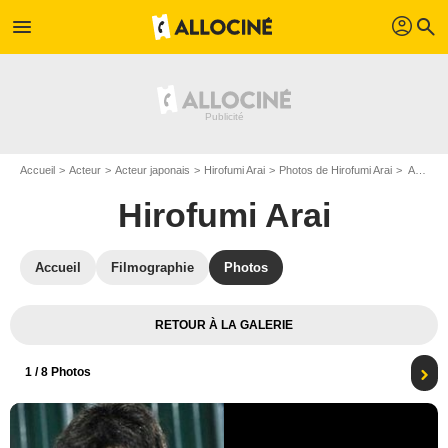
profil
menu
search
Accueil
Acteur
Acteur japonais
Hirofumi Arai
Photos de Hirofumi Arai
Affiche Hirofumi Arai
Hirofumi Arai
Accueil
Filmographie
Photos
RETOUR À LA GALERIE
1
/ 8 Photos