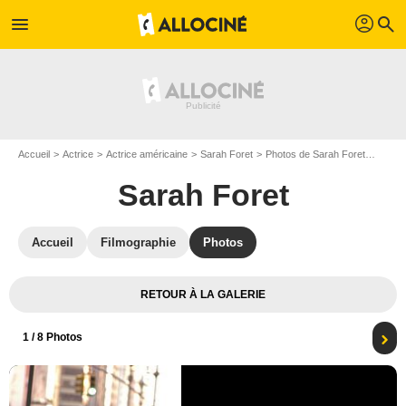
profil
menu
search
Accueil
Actrice
Actrice américaine
Sarah Foret
Photos de Sarah Foret
Photo 
Sarah Foret
Accueil
Filmographie
Photos
RETOUR À LA GALERIE
1
/ 8 Photos