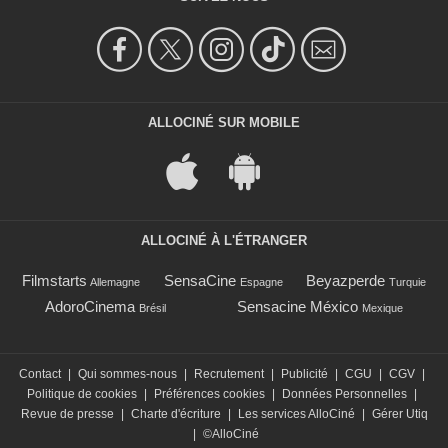
ALLOCINÉ SUR MOBILE
ALLOCINÉ À L'ÉTRANGER
Filmstarts
SensaCine
Beyazperde
Allemagne
Espagne
Turquie
AdoroCinema
Sensacine México
Brésil
Mexique
Contact
|
Qui sommes-nous
|
Recrutement
|
Publicité
|
CGU
|
CGV
|
Politique de cookies
|
Préférences cookies
|
Données Personnelles
|
Revue de presse
|
Charte d'écriture
|
Les services AlloCiné
|
Gérer Utiq
|
©AlloCiné