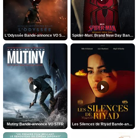
L'Odyssée Bande-annonce VO STFR
Spider-Man: Brand New Day Bande-annonce VO STFR
Mutiny Bande-annonce VO STFR
Les Silences de Riyad Bande-annonce VO STFR