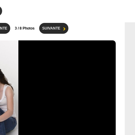
NTE
3
/ 8 Photos
SUIVANTE