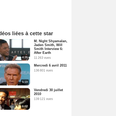
déos liées à cette star
M. Night Shyamalan,
Jaden Smith, Will
Smith Interview 6:
After Earth
4:35
11 263 vues
Mercredi 6 avril 2011
136 801 vues
5:19
Vendredi 30 juillet
2010
139 121 vues
6:02