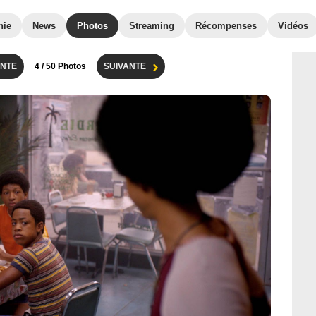
hie
News
Photos
Streaming
Récompenses
Vidéos
NTE
4
/ 50 Photos
SUIVANTE