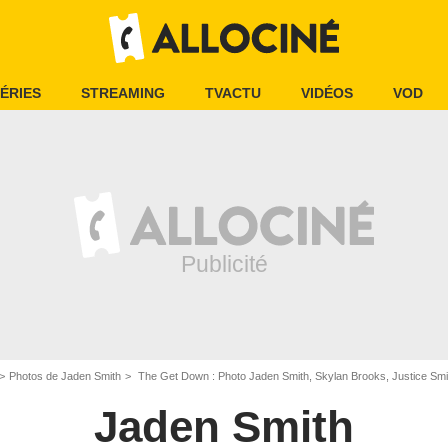
ÉRIES
STREAMING
TVACTU
VIDÉOS
VOD
Photos de Jaden Smith
The Get Down : Photo Jaden Smith, Skylan Brooks, Justice Smi
Jaden Smith