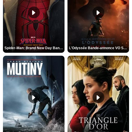
Spider-Man: Brand New Day Bande-annonce VO STFR
L'Odyssée Bande-annonce VO STFR