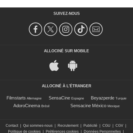
SUIVEZ-NOUS
ALLOCINÉ SUR MOBILE
ALLOCINÉ À L'ÉTRANGER
Filmstarts
SensaCine
Beyazperde
Allemagne
Espagne
Turquie
AdoroCinema
Sensacine México
Brésil
Mexique
Contact
|
Qui sommes-nous
|
Recrutement
|
Publicité
|
CGU
|
CGV
|
Politique de cookies
|
Préférences cookies
|
Données Personnelles
|