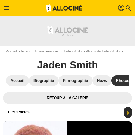
profil
menu
search
Accueil
Acteur
Acteur américain
Jaden Smith
Photos de Jaden Smith
Affiche Jaden Smith
Jaden Smith
Accueil
Biographie
Filmographie
News
Photos
RETOUR À LA GALERIE
1
/ 50 Photos