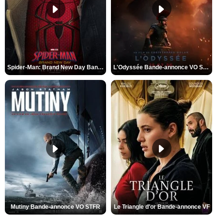
Spider-Man: Brand New Day Bande-annonce VO STFR
L'Odyssée Bande-annonce VO STFR
Mutiny Bande-annonce VO STFR
Le Triangle d'or Bande-annonce VF