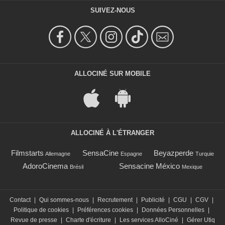
SUIVEZ-NOUS
ALLOCINÉ SUR MOBILE
ALLOCINÉ À L'ÉTRANGER
Filmstarts
SensaCine
Beyazperde
Allemagne
Espagne
Turquie
AdoroCinema
Sensacine México
Brésil
Mexique
Contact
|
Qui sommes-nous
|
Recrutement
|
Publicité
|
CGU
|
CGV
|
Politique de cookies
|
Préférences cookies
|
Données Personnelles
|
Revue de presse
|
Charte d'écriture
|
Les services AlloCiné
|
Gérer Utiq