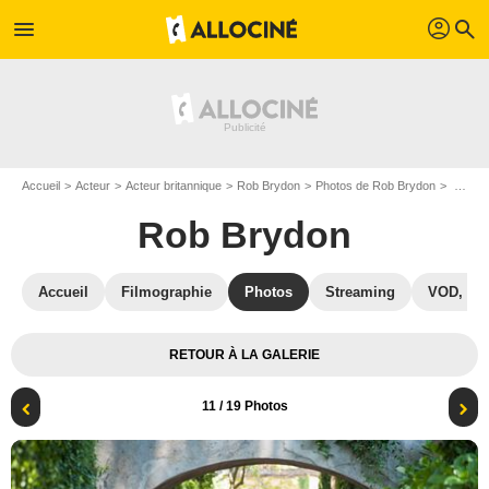
profil
menu
search
Accueil
Acteur
Acteur britannique
Rob Brydon
Photos de Rob Brydon
The Trip to Italy : Photo Rob Brydon, Steve Coogan
Rob Brydon
Accueil
Filmographie
Photos
Streaming
VOD, DV
RETOUR À LA GALERIE
11
/ 19 Photos