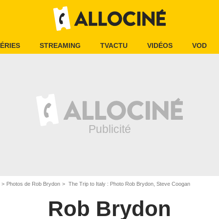
ÉRIES
STREAMING
TVACTU
VIDÉOS
VOD
Photos de Rob Brydon
The Trip to Italy : Photo Rob Brydon, Steve Coogan
Rob Brydon