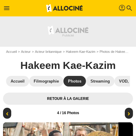
profil
menu
search
Accueil
Acteur
Acteur britannique
Hakeem Kae-Kazim
Photos de Hakeem Kae-Kazim
Hakeem Kae-Kazim
Accueil
Filmographie
Photos
Streaming
VOD, DV
RETOUR À LA GALERIE
4
/ 16 Photos