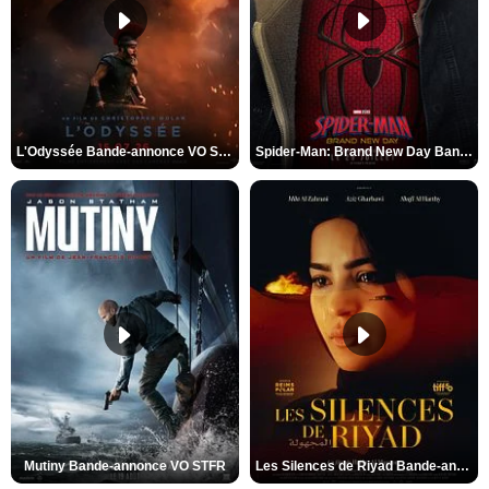
L'Odyssée Bande-annonce VO STFR
Spider-Man: Brand New Day Bande-annonce VO STFR
Mutiny Bande-annonce VO STFR
Les Silences de Riyad Bande-annonce VO STFR