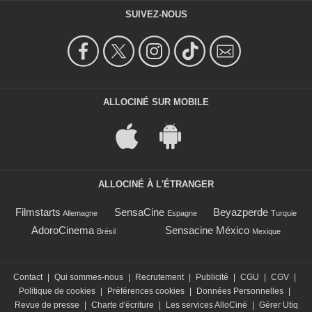
SUIVEZ-NOUS
ALLOCINÉ SUR MOBILE
ALLOCINÉ À L'ÉTRANGER
Filmstarts
SensaCine
Beyazperde
Allemagne
Espagne
Turquie
AdoroCinema
Sensacine México
Brésil
Mexique
Contact
|
Qui sommes-nous
|
Recrutement
|
Publicité
|
CGU
|
CGV
|
Politique de cookies
|
Préférences cookies
|
Données Personnelles
|
Revue de presse
|
Charte d'écriture
|
Les services AlloCiné
|
Gérer Utiq