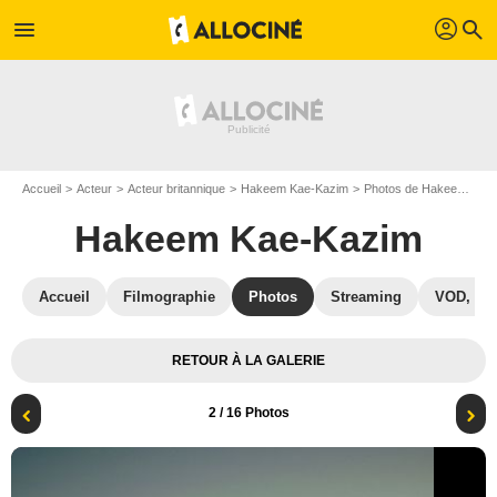
profil
menu
search
Accueil
Acteur
Acteur britannique
Hakeem Kae-Kazim
Photos de Hakeem Kae-Kazim
Hakeem Kae-Kazim
Accueil
Filmographie
Photos
Streaming
VOD, DV
RETOUR À LA GALERIE
2
/ 16 Photos