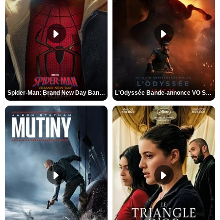
Spider-Man: Brand New Day Bande-annonce VO STFR
L'Odyssée Bande-annonce VO STFR