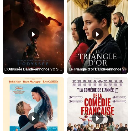
L'Odyssée Bande-annonce VO STFR
Le Triangle d'or Bande-annonce VF