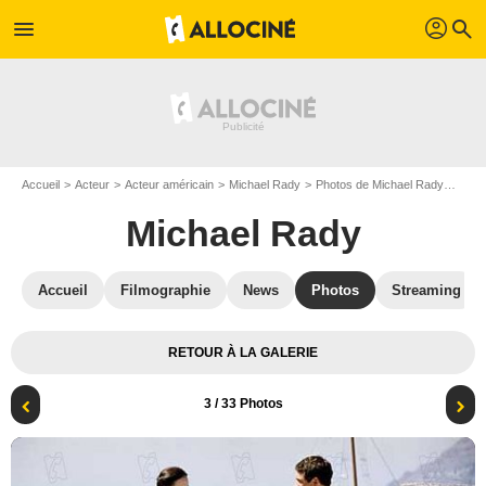
profil
menu
search
Accueil
Acteur
Acteur américain
Michael Rady
Photos de Michael Rady
4 fil
Michael Rady
Accueil
Filmographie
News
Photos
Streaming
RETOUR À LA GALERIE
3
/ 33 Photos