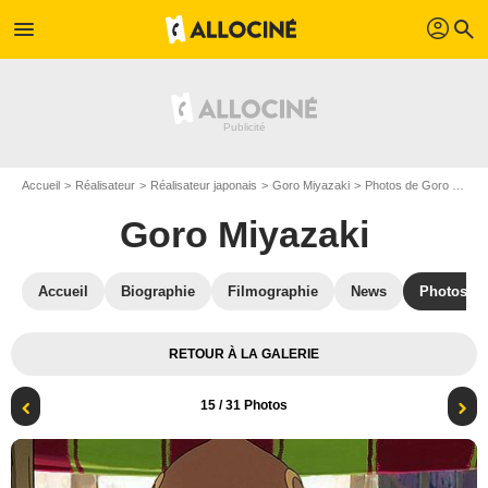
profil
menu
search
Accueil
Réalisateur
Réalisateur japonais
Goro Miyazaki
Photos de Goro Miyazaki
Goro Miyazaki
Accueil
Biographie
Filmographie
News
Photos
RETOUR À LA GALERIE
15
/ 31 Photos