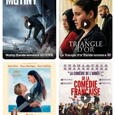
Mutiny Bande-annonce VO STFR
Le Triangle d'or Bande-annonce VF