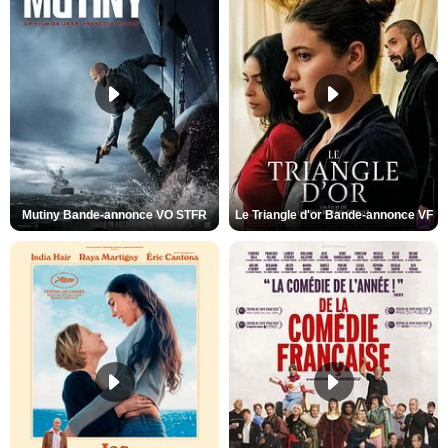
Mutiny Bande-annonce VO STFR
Le Triangle d'or Bande-annonce VF