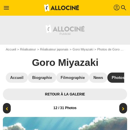
profil
menu
search
Accueil
Réalisateur
Réalisateur japonais
Goro Miyazaki
Photos de Goro Miyazaki
Goro Miyazaki
Accueil
Biographie
Filmographie
News
Photos
RETOUR À LA GALERIE
12
/ 31 Photos