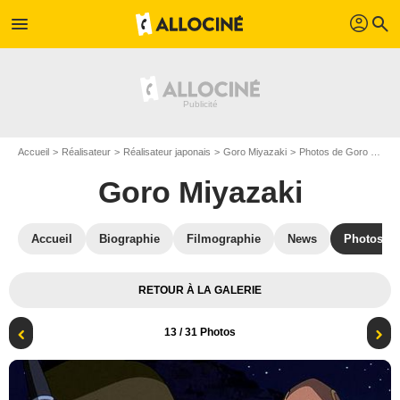
profil
menu
search
Accueil
Réalisateur
Réalisateur japonais
Goro Miyazaki
Photos de Goro Miyazaki
Goro Miyazaki
Accueil
Biographie
Filmographie
News
Photos
RETOUR À LA GALERIE
13
/ 31 Photos