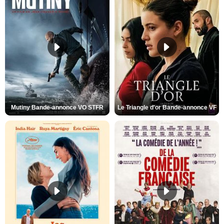
Mutiny Bande-annonce VO STFR
Le Triangle d'or Bande-annonce VF