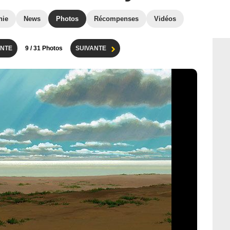
hie
News
Photos
Récompenses
Vidéos
NTE
9
/ 31 Photos
SUIVANTE