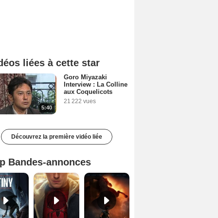
déos liées à cette star
Goro Miyazaki
Interview : La Colline
aux Coquelicots
21 222 vues
5:40
Découvrez la première vidéo liée
p Bandes-annonces
Mutiny Bande-annonce VO STFR
Spider-Man: Brand New Day Bande-annonce VO STFR
L'Odyssée Bande-annonce VO STFR