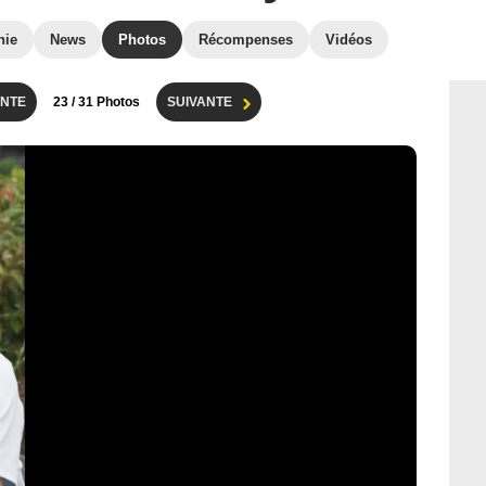
hie
News
Photos
Récompenses
Vidéos
NTE
23
/ 31 Photos
SUIVANTE