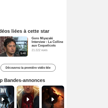
déos liées à cette star
Goro Miyazaki
Interview : La Colline
aux Coquelicots
21 222 vues
5:40
Découvrez la première vidéo liée
p Bandes-annonces
Mutiny Bande-annonce VO STFR
Spider-Man: Brand New Day Bande-annonce VO STFR
L'Odyssée Bande-annonce VO STFR