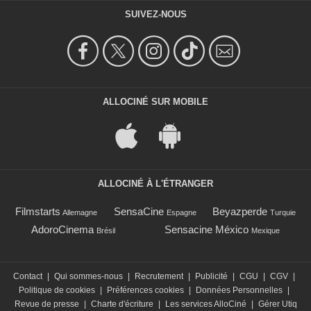
SUIVEZ-NOUS
ALLOCINÉ SUR MOBILE
ALLOCINÉ À L'ÉTRANGER
Filmstarts
SensaCine
Beyazperde
Allemagne
Espagne
Turquie
AdoroCinema
Sensacine México
Brésil
Mexique
Contact
|
Qui sommes-nous
|
Recrutement
|
Publicité
|
CGU
|
CGV
|
Politique de cookies
|
Préférences cookies
|
Données Personnelles
|
Revue de presse
|
Charte d'écriture
|
Les services AlloCiné
|
Gérer Utiq