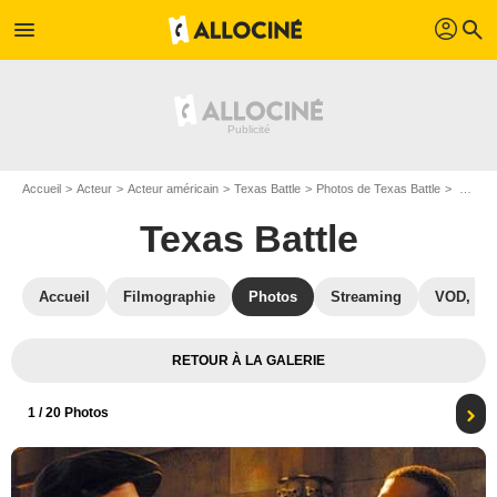
profil
menu
search
Accueil
Acteur
Acteur américain
Texas Battle
Photos de Texas Battle
Destination finale 3 : Photo James Wong, Texas Battle, Sam Easton
Texas Battle
Accueil
Filmographie
Photos
Streaming
VOD, DV
RETOUR À LA GALERIE
1
/ 20 Photos