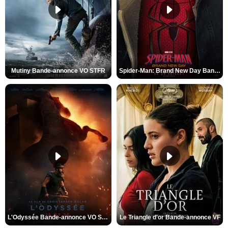
Mutiny Bande-annonce VO STFR
Spider-Man: Brand New Day Bande-annonce VO STFR
L'Odyssée Bande-annonce VO STFR
Le Triangle d'or Bande-annonce VF