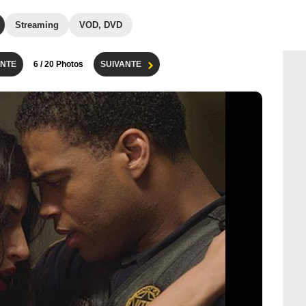
Streaming
VOD, DVD
NTE
6
/ 20 Photos
SUIVANTE