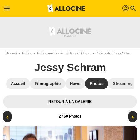
profil
menu
search
Accueil
Actrice
Actrice américaine
Jessy Schram
Photos de Jessy Schram
Jessy Schram
Accueil
Filmographie
News
Photos
Streaming
RETOUR À LA GALERIE
2
/ 60 Photos