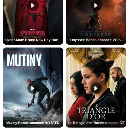
Spider-Man: Brand New Day Bande-annonce VO STFR
L'Odyssée Bande-annonce VO STFR
Mutiny Bande-annonce VO STFR
Le Triangle d'or Bande-annonce VF