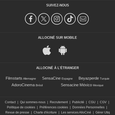
SUIVEZ-NOUS
ALLOCINÉ SUR MOBILE
ALLOCINÉ À L'ÉTRANGER
Filmstarts
SensaCine
Beyazperde
Allemagne
Espagne
Turquie
AdoroCinema
Sensacine México
Brésil
Mexique
Contact
|
Qui sommes-nous
|
Recrutement
|
Publicité
|
CGU
|
CGV
|
Politique de cookies
|
Préférences cookies
|
Données Personnelles
|
Revue de presse
|
Charte d'écriture
|
Les services AlloCiné
|
Gérer Utiq