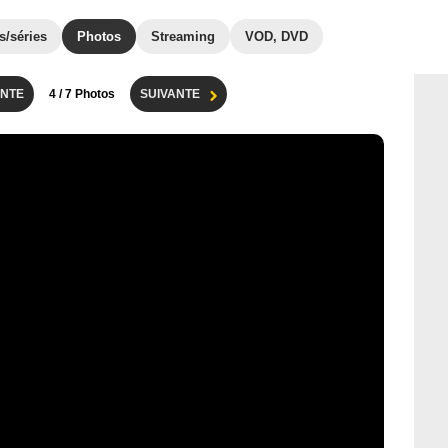
s/séries
Photos
Streaming
VOD, DVD
NTE
4
/ 7 Photos
SUIVANTE