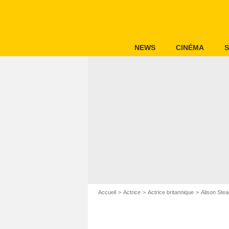
NEWS
CINÉMA
S
Accueil
Actrice
Actrice britannique
Alison Ste