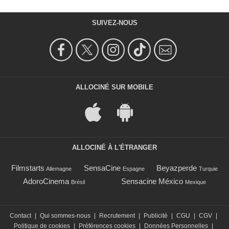
SUIVEZ-NOUS
ALLOCINÉ SUR MOBILE
ALLOCINÉ À L'ÉTRANGER
Filmstarts
SensaCine
Beyazperde
Allemagne
Espagne
Turquie
AdoroCinema
Sensacine México
Brésil
Mexique
Contact
|
Qui sommes-nous
|
Recrutement
|
Publicité
|
CGU
|
CGV
|
Politique de cookies
|
Préférences cookies
|
Données Personnelles
|