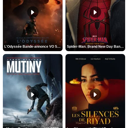
L'Odyssée Bande-annonce VO STFR
Spider-Man: Brand New Day Bande-annonce VO STFR