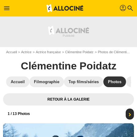
profil
menu
search
Accueil
Actrice
Actrice française
Clémentine Poidatz
Photos de Clémentine Poidatz
Clémentine Poidatz
Accueil
Filmographie
Top films/séries
Photos
St
RETOUR À LA GALERIE
1
/ 13 Photos