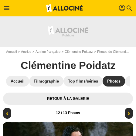
profil
menu
search
Accueil
Actrice
Actrice française
Clémentine Poidatz
Photos de Clémentine Poidatz
Clémentine Poidatz
Accueil
Filmographie
Top films/séries
Photos
St
RETOUR À LA GALERIE
12
/ 13 Photos