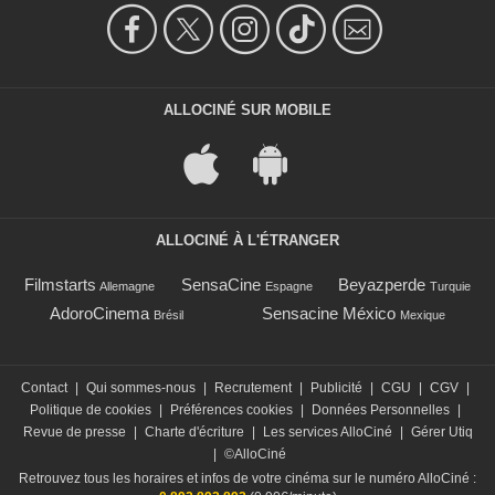
ALLOCINÉ SUR MOBILE
ALLOCINÉ À L'ÉTRANGER
Filmstarts
SensaCine
Beyazperde
Allemagne
Espagne
Turquie
AdoroCinema
Sensacine México
Brésil
Mexique
Contact
|
Qui sommes-nous
|
Recrutement
|
Publicité
|
CGU
|
CGV
|
Politique de cookies
|
Préférences cookies
|
Données Personnelles
|
Revue de presse
|
Charte d'écriture
|
Les services AlloCiné
|
Gérer Utiq
|
©AlloCiné
Retrouvez tous les horaires et infos de votre cinéma sur le numéro AlloCiné :