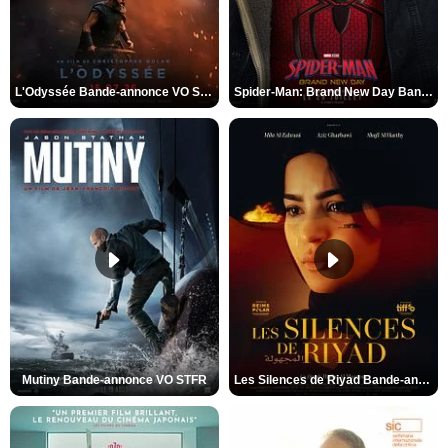
L'Odyssée Bande-annonce VO STFR
Spider-Man: Brand New Day Bande-annonce VO STFR
Mutiny Bande-annonce VO STFR
Les Silences de Riyad Bande-annonce VO STFR