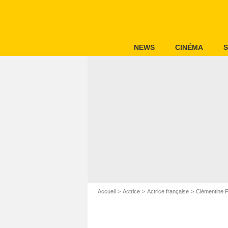
NEWS
CINÉMA
S
Accueil
Actrice
Actrice française
Clémentine P