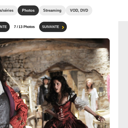
s/séries
Photos
Streaming
VOD, DVD
NTE
7
/ 13 Photos
SUIVANTE