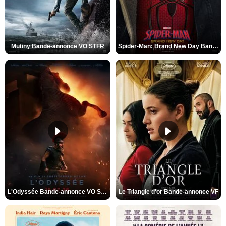
Mutiny Bande-annonce VO STFR
Spider-Man: Brand New Day Bande-annonce VO STFR
L'Odyssée Bande-annonce VO STFR
Le Triangle d'or Bande-annonce VF