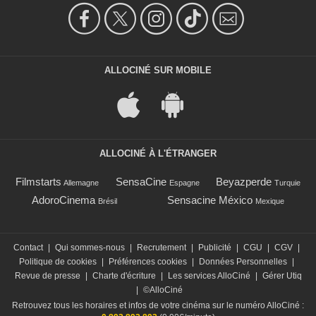
ALLOCINÉ SUR MOBILE
ALLOCINÉ À L'ÉTRANGER
Filmstarts
SensaCine
Beyazperde
Allemagne
Espagne
Turquie
AdoroCinema
Sensacine México
Brésil
Mexique
Contact
|
Qui sommes-nous
|
Recrutement
|
Publicité
|
CGU
|
CGV
|
Politique de cookies
|
Préférences cookies
|
Données Personnelles
|
Revue de presse
|
Charte d'écriture
|
Les services AlloCiné
|
Gérer Utiq
|
©AlloCiné
Retrouvez tous les horaires et infos de votre cinéma sur le numéro AlloCiné :