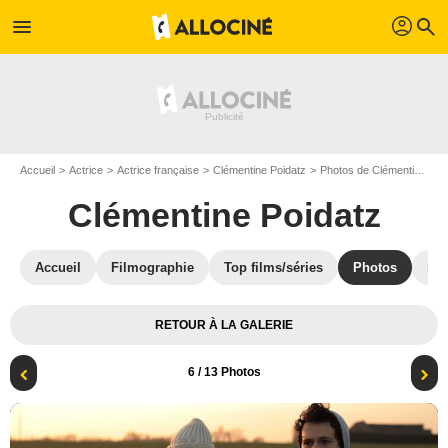
profil
menu
search
Accueil
Actrice
Actrice française
Clémentine Poidatz
Photos de Clémentine Poidatz
Clémentine Poidatz
Accueil
Filmographie
Top films/séries
Photos
St
RETOUR À LA GALERIE
6
/ 13 Photos