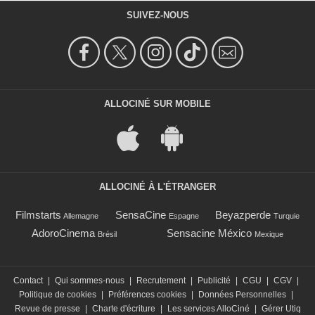
SUIVEZ-NOUS
ALLOCINÉ SUR MOBILE
ALLOCINÉ À L'ÉTRANGER
Filmstarts
SensaCine
Beyazperde
Allemagne
Espagne
Turquie
AdoroCinema
Sensacine México
Brésil
Mexique
Contact
|
Qui sommes-nous
|
Recrutement
|
Publicité
|
CGU
|
CGV
|
Politique de cookies
|
Préférences cookies
|
Données Personnelles
|
Revue de presse
|
Charte d'écriture
|
Les services AlloCiné
|
Gérer Utiq