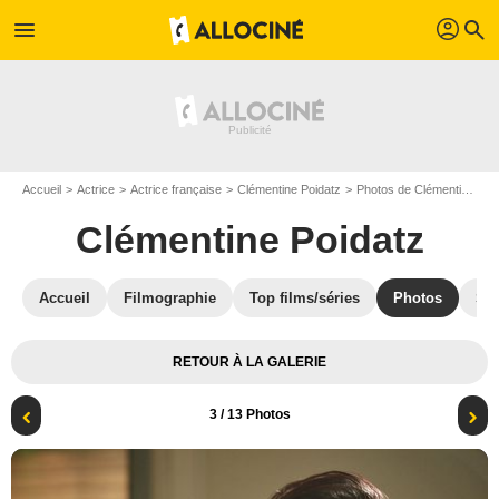
profil
menu
search
Accueil
Actrice
Actrice française
Clémentine Poidatz
Photos de Clémentine Poidatz
Clémentine Poidatz
Accueil
Filmographie
Top films/séries
Photos
St
RETOUR À LA GALERIE
3
/ 13 Photos