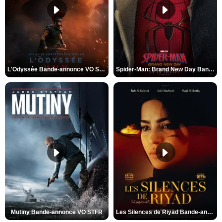
L'Odyssée Bande-annonce VO STFR
Spider-Man: Brand New Day Bande-annonce VO STFR
Mutiny Bande-annonce VO STFR
Les Silences de Riyad Bande-annonce VO STFR