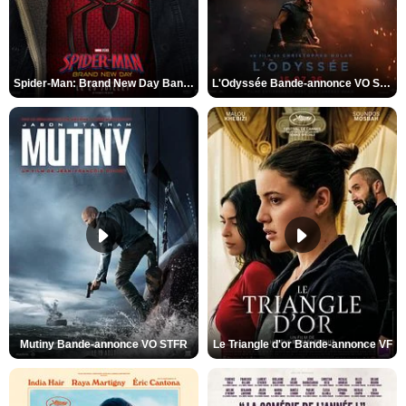
Spider-Man: Brand New Day Bande-annonce VO STFR
L'Odyssée Bande-annonce VO STFR
Mutiny Bande-annonce VO STFR
Le Triangle d'or Bande-annonce VF