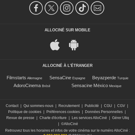
ALLOCINÉ SUR MOBILE
ALLOCINÉ À L'ÉTRANGER
Filmstarts
SensaCine
Beyazperde
Allemagne
Espagne
Turquie
AdoroCinema
Sensacine México
Brésil
Mexique
Contact
|
Qui sommes-nous
|
Recrutement
|
Publicité
|
CGU
|
CGV
|
Politique de cookies
|
Préférences cookies
|
Données Personnelles
|
Revue de presse
|
Charte d'écriture
|
Les services AlloCiné
|
Gérer Utiq
|
©AlloCiné
Retrouvez tous les horaires et infos de votre cinéma sur le numéro AlloCiné :