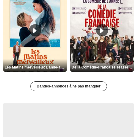
Les Matins merveilleux Bande-annonce VF
De la Comédie-Française Teaser VF
Bandes-annonces à ne pas manquer