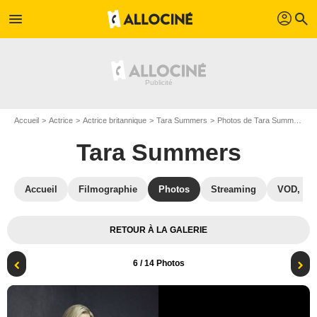
profil
menu
search
Accueil
Actrice
Actrice britannique
Tara Summers
Photos de Tara Summers
Tara Summers
Accueil
Filmographie
Photos
Streaming
VOD, DV
RETOUR À LA GALERIE
6
/ 14 Photos