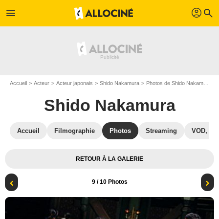
profil
menu
search
Accueil
Acteur
Acteur japonais
Shido Nakamura
Photos de Shido Nakamura
Shido Nakamura
Accueil
Filmographie
Photos
Streaming
VOD, DV
RETOUR À LA GALERIE
9
/ 10 Photos