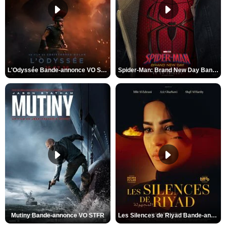
L'Odyssée Bande-annonce VO STFR
Spider-Man: Brand New Day Bande-annonce VO STFR
Mutiny Bande-annonce VO STFR
Les Silences de Riyad Bande-annonce VO STFR