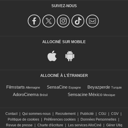
SUIVEZ-NOUS
ALLOCINÉ SUR MOBILE
ALLOCINÉ À L'ÉTRANGER
Filmstarts
SensaCine
Beyazperde
Allemagne
Espagne
Turquie
AdoroCinema
Sensacine México
Brésil
Mexique
Contact
|
Qui sommes-nous
|
Recrutement
|
Publicité
|
CGU
|
CGV
|
Politique de cookies
|
Préférences cookies
|
Données Personnelles
|
Revue de presse
|
Charte d'écriture
|
Les services AlloCiné
|
Gérer Utiq