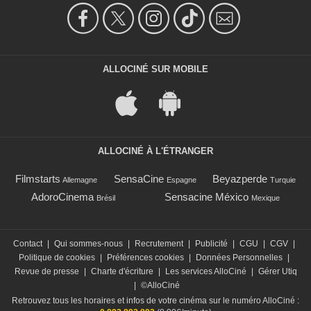
ALLOCINÉ SUR MOBILE
ALLOCINÉ À L'ÉTRANGER
Filmstarts
SensaCine
Beyazperde
Allemagne
Espagne
Turquie
AdoroCinema
Sensacine México
Brésil
Mexique
Contact
|
Qui sommes-nous
|
Recrutement
|
Publicité
|
CGU
|
CGV
|
Politique de cookies
|
Préférences cookies
|
Données Personnelles
|
Revue de presse
|
Charte d'écriture
|
Les services AlloCiné
|
Gérer Utiq
|
©AlloCiné
Retrouvez tous les horaires et infos de votre cinéma sur le numéro AlloCiné :