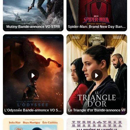
Mutiny Bande-annonce VO STFR
Spider-Man: Brand New Day Bande-annonce VO STFR
L'Odyssée Bande-annonce VO STFR
Le Triangle d'or Bande-annonce VF