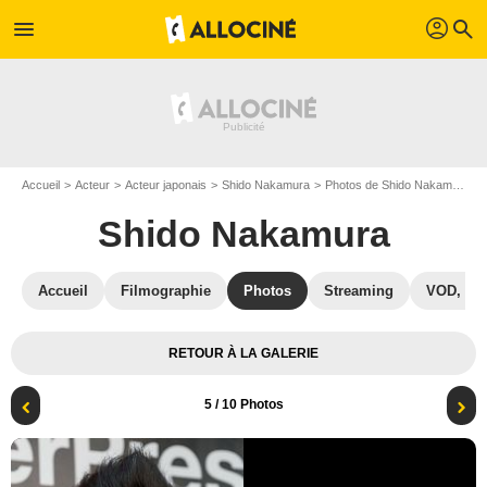
profil
menu
search
Accueil
Acteur
Acteur japonais
Shido Nakamura
Photos de Shido Nakamura
Shido Nakamura
Accueil
Filmographie
Photos
Streaming
VOD, DV
RETOUR À LA GALERIE
5
/ 10 Photos