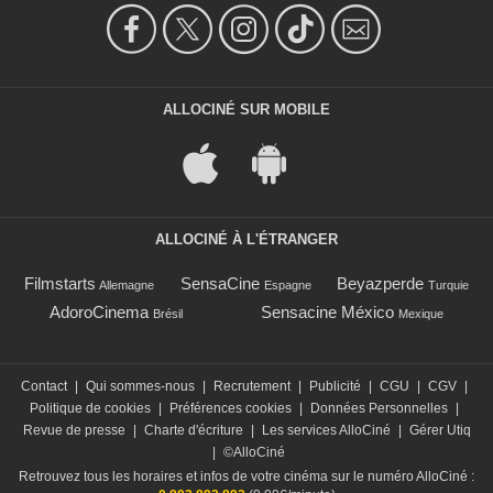
ALLOCINÉ SUR MOBILE
ALLOCINÉ À L'ÉTRANGER
Filmstarts
SensaCine
Beyazperde
Allemagne
Espagne
Turquie
AdoroCinema
Sensacine México
Brésil
Mexique
Contact
|
Qui sommes-nous
|
Recrutement
|
Publicité
|
CGU
|
CGV
|
Politique de cookies
|
Préférences cookies
|
Données Personnelles
|
Revue de presse
|
Charte d'écriture
|
Les services AlloCiné
|
Gérer Utiq
|
©AlloCiné
Retrouvez tous les horaires et infos de votre cinéma sur le numéro AlloCiné :