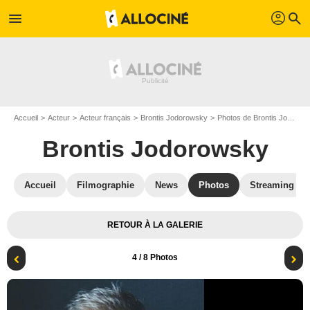
profil
menu
search
Accueil
Acteur
Acteur français
Brontis Jodorowsky
Photos de Brontis Jodorowsky
Brontis Jodorowsky
Accueil
Filmographie
News
Photos
Streaming
RETOUR À LA GALERIE
4
/ 8 Photos