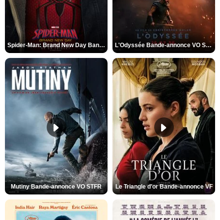
Spider-Man: Brand New Day Bande-annonce VO STFR
L'Odyssée Bande-annonce VO STFR
Mutiny Bande-annonce VO STFR
Le Triangle d'or Bande-annonce VF