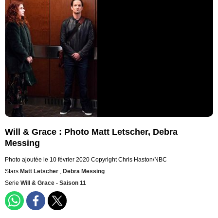
Will & Grace : Photo Matt Letscher, Debra
Messing
Photo ajoutée le 10 février 2020
Copyright Chris Haston/NBC
Stars
Matt Letscher
,
Debra Messing
Serie
Will & Grace - Saison 11