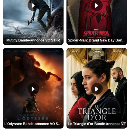
Mutiny Bande-annonce VO STFR
Spider-Man: Brand New Day Bande-annonce VO STFR
L'Odyssée Bande-annonce VO STFR
Le Triangle d'or Bande-annonce VF