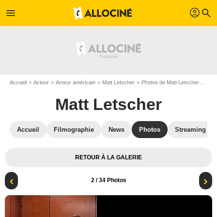
profil
menu
search
Accueil
Acteur
Acteur américain
Matt Letscher
Photos de Matt Letscher
Will
Matt Letscher
Accueil
Filmographie
News
Photos
Streaming
RETOUR À LA GALERIE
2
/ 34 Photos