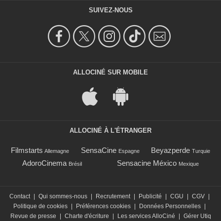
SUIVEZ-NOUS
ALLOCINÉ SUR MOBILE
ALLOCINÉ À L'ÉTRANGER
Filmstarts
SensaCine
Beyazperde
Allemagne
Espagne
Turquie
AdoroCinema
Sensacine México
Brésil
Mexique
Contact
|
Qui sommes-nous
|
Recrutement
|
Publicité
|
CGU
|
CGV
|
Politique de cookies
|
Préférences cookies
|
Données Personnelles
|
Revue de presse
|
Charte d'écriture
|
Les services AlloCiné
|
Gérer Utiq