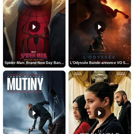
Spider-Man: Brand New Day Bande-annonce VO STFR
L'Odyssée Bande-annonce VO STFR