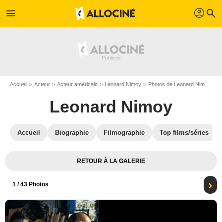
profil
menu
search
Accueil
Acteur
Acteur américain
Leonard Nimoy
Photos de Leonard Nimoy
L
Leonard Nimoy
Accueil
Biographie
Filmographie
Top films/séries
RETOUR À LA GALERIE
1
/ 43 Photos