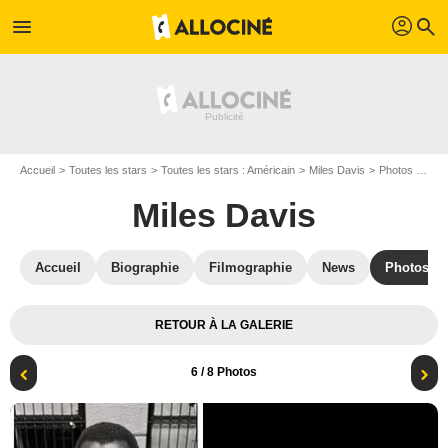
profil
menu
search
Accueil
Toutes les stars
Toutes les stars : Américain
Miles Davis
Photos de Miles Davis
Miles Davis
Accueil
Biographie
Filmographie
News
Photos
RETOUR À LA GALERIE
6
/ 8 Photos