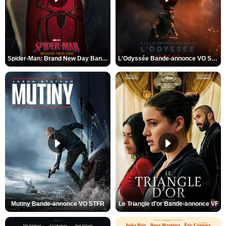
Spider-Man: Brand New Day Bande-annonce VO STFR
L'Odyssée Bande-annonce VO STFR
Mutiny Bande-annonce VO STFR
Le Triangle d'or Bande-annonce VF