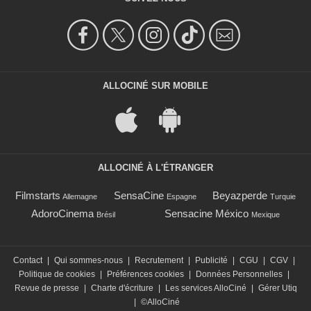
ALLOCINÉ SUR MOBILE
ALLOCINÉ À L'ÉTRANGER
Filmstarts
SensaCine
Beyazperde
Allemagne
Espagne
Turquie
AdoroCinema
Sensacine México
Brésil
Mexique
Contact
|
Qui sommes-nous
|
Recrutement
|
Publicité
|
CGU
|
CGV
|
Politique de cookies
|
Préférences cookies
|
Données Personnelles
|
Revue de presse
|
Charte d'écriture
|
Les services AlloCiné
|
Gérer Utiq
|
©AlloCiné