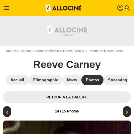
profil
menu
search
Accueil
Acteur
Acteur américain
Reeve Carney
Photos de Reeve Carney
Ph
Reeve Carney
Accueil
Filmographie
News
Photos
Streaming
RETOUR À LA GALERIE
14
/ 15 Photos