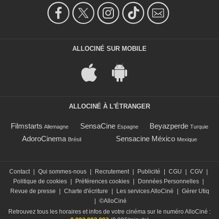
ALLOCINÉ SUR MOBILE
ALLOCINÉ À L'ÉTRANGER
Filmstarts
SensaCine
Beyazperde
Allemagne
Espagne
Turquie
AdoroCinema
Sensacine México
Brésil
Mexique
Contact
|
Qui sommes-nous
|
Recrutement
|
Publicité
|
CGU
|
CGV
|
Politique de cookies
|
Préférences cookies
|
Données Personnelles
|
Revue de presse
|
Charte d'écriture
|
Les services AlloCiné
|
Gérer Utiq
|
©AlloCiné
Retrouvez tous les horaires et infos de votre cinéma sur le numéro AlloCiné :