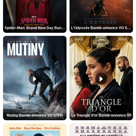
Spider-Man: Brand New Day Bande-annonce VO STFR
L'Odyssée Bande-annonce VO STFR
Mutiny Bande-annonce VO STFR
Le Triangle d'or Bande-annonce VF