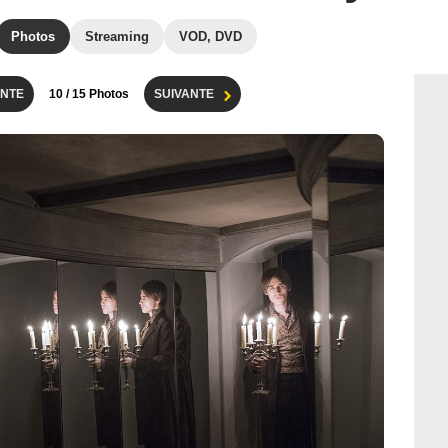
Photos
Streaming
VOD, DVD
NTE
10
/ 15 Photos
SUIVANTE