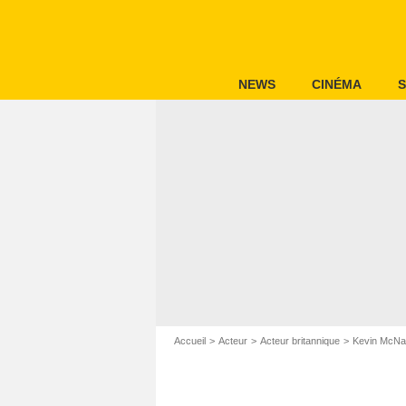
NEWS
CINÉMA
S
Accueil
Acteur
Acteur britannique
Kevin McNal