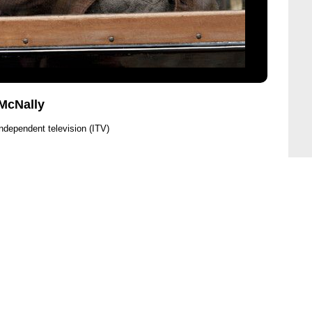
McNally
ndependent television (ITV)