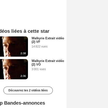
déos liées à cette star
Walkyrie Extrait vidéo
(2) VF
14 822 vues
2:38
Walkyrie Extrait vidéo
(2) VO
3 001 vues
2:36
Découvrez les 2 vidéos liées
p Bandes-annonces
Spider-Man: Brand New Day Bande-annonce VO STFR
L'Odyssée Bande-annonce VO STFR
Mutiny Bande-annonce VO STFR