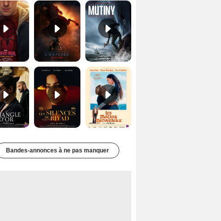
Le Triangle d'or Bande-annonce VF
Les Silences de Riyad Bande-annonce VO STFR
Les Matins merveilleux Bande-annonce VF
Bandes-annonces à ne pas manquer