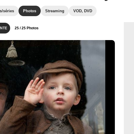
s/séries
Photos
Streaming
VOD, DVD
NTE
25
/ 25 Photos