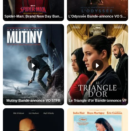
Spider-Man: Brand New Day Bande-annonce VO STFR
L'Odyssée Bande-annonce VO STFR
Mutiny Bande-annonce VO STFR
Le Triangle d'or Bande-annonce VF