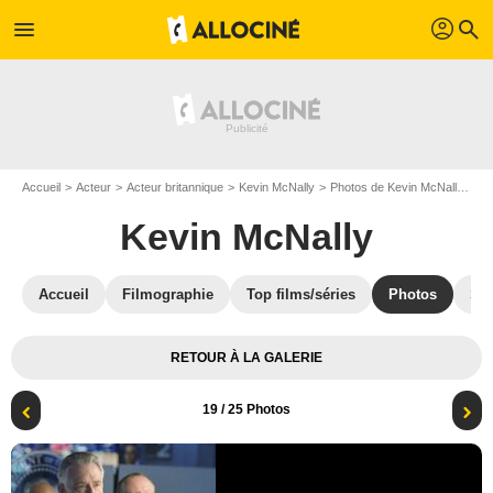
profil
menu
search
Accueil
Acteur
Acteur britannique
Kevin McNally
Photos de Kevin McNally
De
Kevin McNally
Accueil
Filmographie
Top films/séries
Photos
St
RETOUR À LA GALERIE
19
/ 25 Photos