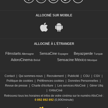
ALLOCINÉ SUR MOBILE
ALLOCINÉ À L'ÉTRANGER
Filmstarts
SensaCine
Beyazperde
Allemagne
Espagne
Turquie
AdoroCinema
Sensacine México
Brésil
Mexique
Contact
|
Qui sommes-nous
|
Recrutement
|
Publicité
|
CGU
|
CGV
|
Politique de cookies
|
Préférences cookies
|
Données Personnelles
|
Revue de presse
|
Charte d'écriture
|
Les services AlloCiné
|
Gérer Utiq
|
©AlloCiné
Retrouvez tous les horaires et infos de votre cinéma sur le numéro AlloCiné :
0 892 892 892
(0,90€/minute)