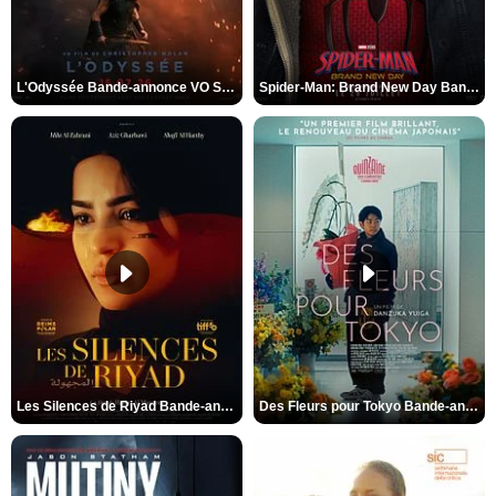
L'Odyssée Bande-annonce VO STFR
Spider-Man: Brand New Day Bande-annonce VO STFR
Les Silences de Riyad Bande-annonce VO STFR
Des Fleurs pour Tokyo Bande-annonce VO STFR