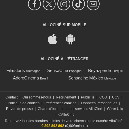
ALLOCINÉ SUR MOBILE
ALLOCINÉ À L'ÉTRANGER
Filmstarts
SensaCine
Beyazperde
Allemagne
Espagne
Turquie
AdoroCinema
Sensacine México
Brésil
Mexique
Contact
|
Qui sommes-nous
|
Recrutement
|
Publicité
|
CGU
|
CGV
|
Politique de cookies
|
Préférences cookies
|
Données Personnelles
|
Revue de presse
|
Charte d'écriture
|
Les services AlloCiné
|
Gérer Utiq
|
©AlloCiné
Retrouvez tous les horaires et infos de votre cinéma sur le numéro AlloCiné :
0 892 892 892
(0,90€/minute)