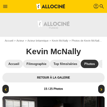
profil
menu
search
Accueil
Acteur
Acteur britannique
Kevin McNally
Photos de Kevin McNally
De
Kevin McNally
Accueil
Filmographie
Top films/séries
Photos
St
RETOUR À LA GALERIE
15
/ 25 Photos