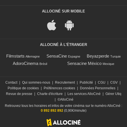
ALLOCINÉ SUR MOBILE
ALLOCINÉ À L'ÉTRANGER
Filmstarts
SensaCine
Beyazperde
Allemagne
Espagne
Turquie
AdoroCinema
Sensacine México
Brésil
Mexique
Contact
|
Qui sommes-nous
|
Recrutement
|
Publicité
|
CGU
|
CGV
|
Politique de cookies
|
Préférences cookies
|
Données Personnelles
|
Revue de presse
|
Charte d'écriture
|
Les services AlloCiné
|
Gérer Utiq
|
©AlloCiné
Retrouvez tous les horaires et infos de votre cinéma sur le numéro AlloCiné :
0 892 892 892
(0,90€/minute)