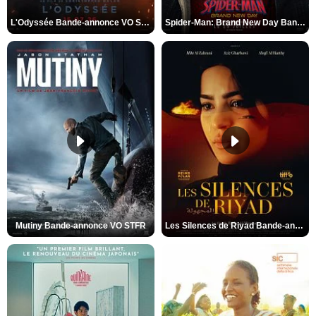
L'Odyssée Bande-annonce VO STFR
Spider-Man: Brand New Day Bande-annonce VO STFR
Mutiny Bande-annonce VO STFR
Les Silences de Riyad Bande-annonce VO STFR