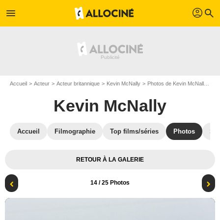
profil
menu
search
Accueil
Acteur
Acteur britannique
Kevin McNally
Photos de Kevin McNally
Ph
Kevin McNally
Accueil
Filmographie
Top films/séries
Photos
St
RETOUR À LA GALERIE
14
/ 25 Photos