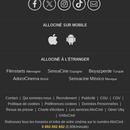
ALLOCINÉ SUR MOBILE
ALLOCINÉ À L'ÉTRANGER
Filmstarts
SensaCine
Beyazperde
Allemagne
Espagne
Turquie
AdoroCinema
Sensacine México
Brésil
Mexique
Contact
|
Qui sommes-nous
|
Recrutement
|
Publicité
|
CGU
|
CGV
|
Politique de cookies
|
Préférences cookies
|
Données Personnelles
|
Revue de presse
|
Charte d'écriture
|
Les services AlloCiné
|
Gérer Utiq
|
©AlloCiné
Retrouvez tous les horaires et infos de votre cinéma sur le numéro AlloCiné :
0 892 892 892
(0,90€/minute)