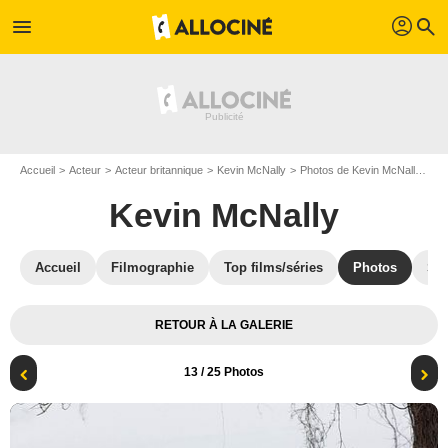
profil
menu
search
Accueil
Acteur
Acteur britannique
Kevin McNally
Photos de Kevin McNally
Tu
Kevin McNally
Accueil
Filmographie
Top films/séries
Photos
St
RETOUR À LA GALERIE
13
/ 25 Photos