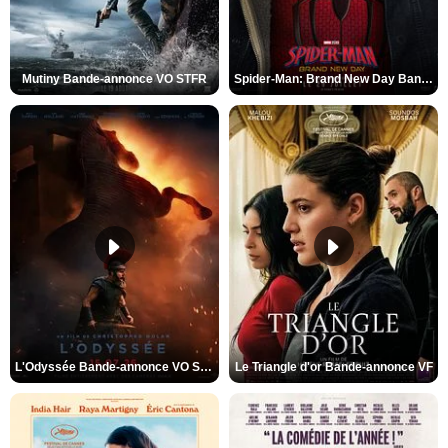
Mutiny Bande-annonce VO STFR
Spider-Man: Brand New Day Bande-annonce VO STFR
L'Odyssée Bande-annonce VO STFR
Le Triangle d'or Bande-annonce VF