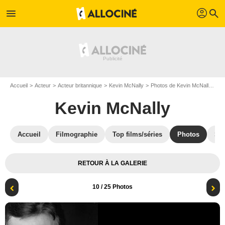
profil
menu
search
Accueil
Acteur
Acteur britannique
Kevin McNally
Photos de Kevin McNally
Af
Kevin McNally
Accueil
Filmographie
Top films/séries
Photos
St
RETOUR À LA GALERIE
10
/ 25 Photos