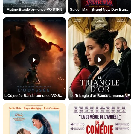
Mutiny Bande-annonce VO STFR
Spider-Man: Brand New Day Bande-annonce VO STFR
L'Odyssée Bande-annonce VO STFR
Le Triangle d'or Bande-annonce VF