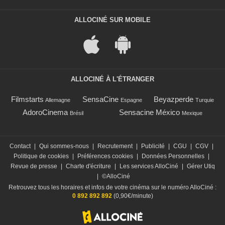
ALLOCINÉ SUR MOBILE
ALLOCINÉ À L'ÉTRANGER
Filmstarts
SensaCine
Beyazperde
Allemagne
Espagne
Turquie
AdoroCinema
Sensacine México
Brésil
Mexique
Contact
|
Qui sommes-nous
|
Recrutement
|
Publicité
|
CGU
|
CGV
|
Politique de cookies
|
Préférences cookies
|
Données Personnelles
|
Revue de presse
|
Charte d'écriture
|
Les services AlloCiné
|
Gérer Utiq
|
©AlloCiné
Retrouvez tous les horaires et infos de votre cinéma sur le numéro AlloCiné :
0 892 892 892
(0,90€/minute)