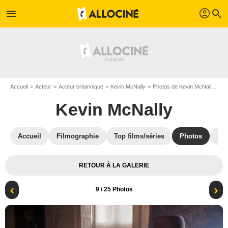
profil
menu
search
Accueil
Acteur
Acteur britannique
Kevin McNally
Photos de Kevin McNally
Ph
Kevin McNally
Accueil
Filmographie
Top films/séries
Photos
St
RETOUR À LA GALERIE
9
/ 25 Photos