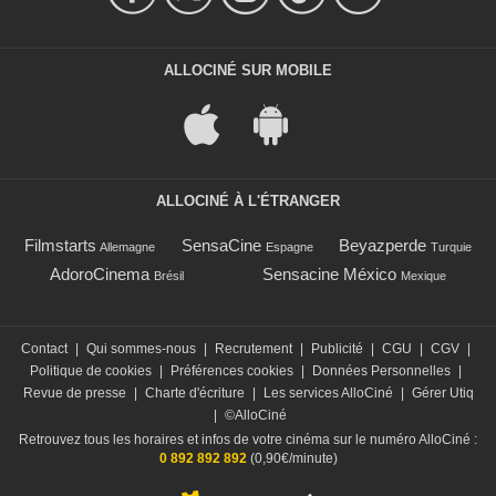
ALLOCINÉ SUR MOBILE
ALLOCINÉ À L'ÉTRANGER
Filmstarts
SensaCine
Beyazperde
Allemagne
Espagne
Turquie
AdoroCinema
Sensacine México
Brésil
Mexique
Contact
|
Qui sommes-nous
|
Recrutement
|
Publicité
|
CGU
|
CGV
|
Politique de cookies
|
Préférences cookies
|
Données Personnelles
|
Revue de presse
|
Charte d'écriture
|
Les services AlloCiné
|
Gérer Utiq
|
©AlloCiné
Retrouvez tous les horaires et infos de votre cinéma sur le numéro AlloCiné :
0 892 892 892
(0,90€/minute)