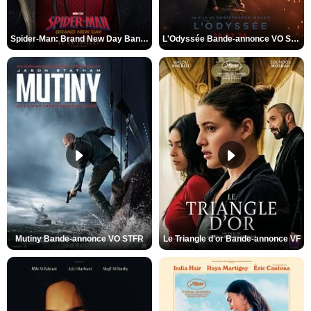
Spider-Man: Brand New Day Bande-annonce VO STFR
L'Odyssée Bande-annonce VO STFR
Mutiny Bande-annonce VO STFR
Le Triangle d'or Bande-annonce VF