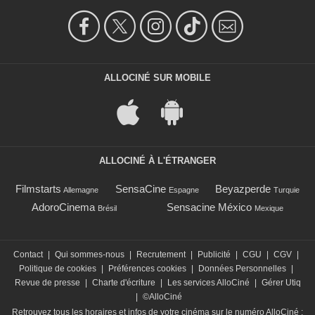
ALLOCINÉ SUR MOBILE
ALLOCINÉ À L'ÉTRANGER
Filmstarts
SensaCine
Beyazperde
Allemagne
Espagne
Turquie
AdoroCinema
Sensacine México
Brésil
Mexique
Contact
|
Qui sommes-nous
|
Recrutement
|
Publicité
|
CGU
|
CGV
|
Politique de cookies
|
Préférences cookies
|
Données Personnelles
|
Revue de presse
|
Charte d'écriture
|
Les services AlloCiné
|
Gérer Utiq
|
©AlloCiné
Retrouvez tous les horaires et infos de votre cinéma sur le numéro AlloCiné :