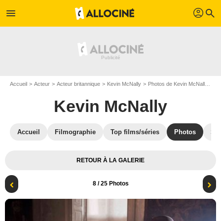
profil
menu
search
Accueil
Acteur
Acteur britannique
Kevin McNally
Photos de Kevin McNally
Ma
Kevin McNally
Accueil
Filmographie
Top films/séries
Photos
St
RETOUR À LA GALERIE
8
/ 25 Photos