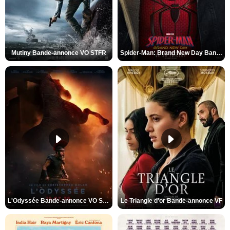
Mutiny Bande-annonce VO STFR
Spider-Man: Brand New Day Bande-annonce VO STFR
L'Odyssée Bande-annonce VO STFR
Le Triangle d'or Bande-annonce VF