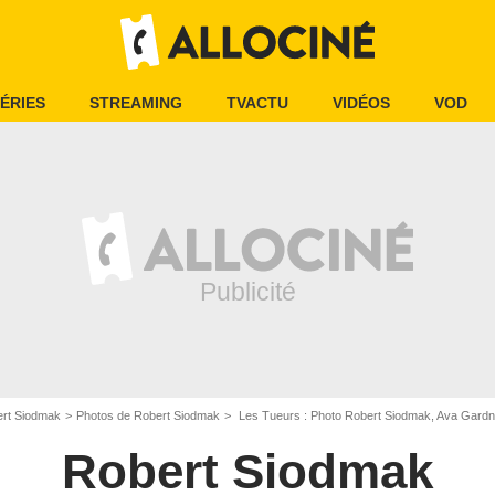
ÉRIES
STREAMING
TVACTU
VIDÉOS
VOD
rt Siodmak
Photos de Robert Siodmak
Les Tueurs : Photo Robert Siodmak, Ava Gardne
Robert Siodmak