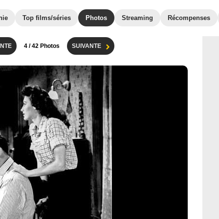
hie
Top films/séries
Photos
Streaming
Récompenses
NTE
4
/ 42 Photos
SUIVANTE