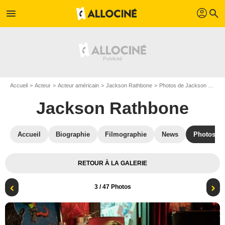
profil
menu
search
Accueil
Acteur
Acteur américain
Jackson Rathbone
Photos de Jackson Rathbone
Jackson Rathbone
Accueil
Biographie
Filmographie
News
Photos
RETOUR À LA GALERIE
3
/ 47 Photos