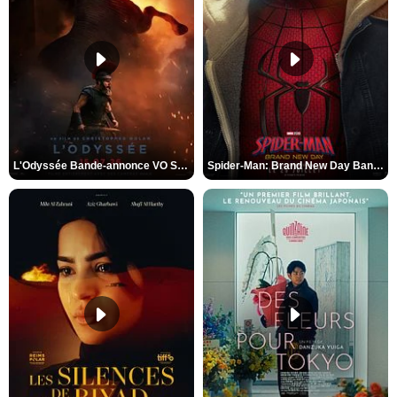
L'Odyssée Bande-annonce VO STFR
Spider-Man: Brand New Day Bande-annonce VO STFR