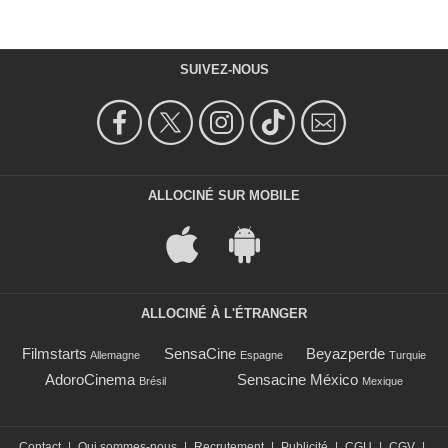
SUIVEZ-NOUS
ALLOCINÉ SUR MOBILE
ALLOCINÉ À L'ÉTRANGER
Filmstarts
SensaCine
Beyazperde
Allemagne
Espagne
Turquie
AdoroCinema
Sensacine México
Brésil
Mexique
Contact
|
Qui sommes-nous
|
Recrutement
|
Publicité
|
CGU
|
CGV
|