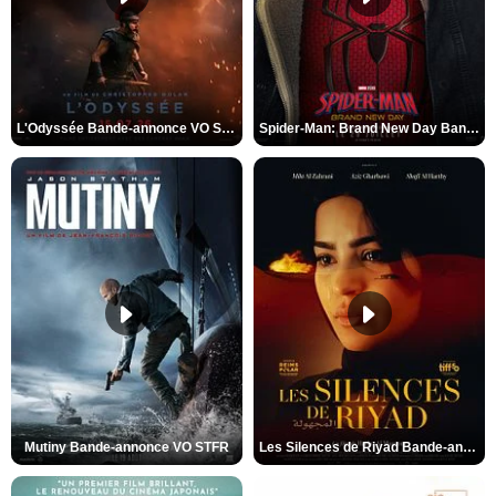
L'Odyssée Bande-annonce VO STFR
Spider-Man: Brand New Day Bande-annonce VO STFR
Mutiny Bande-annonce VO STFR
Les Silences de Riyad Bande-annonce VO STFR