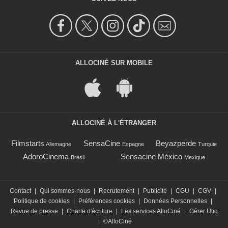
ALLOCINÉ SUR MOBILE
ALLOCINÉ À L'ÉTRANGER
Filmstarts
SensaCine
Beyazperde
Allemagne
Espagne
Turquie
AdoroCinema
Sensacine México
Brésil
Mexique
Contact
|
Qui sommes-nous
|
Recrutement
|
Publicité
|
CGU
|
CGV
|
Politique de cookies
|
Préférences cookies
|
Données Personnelles
|
Revue de presse
|
Charte d'écriture
|
Les services AlloCiné
|
Gérer Utiq
|
©AlloCiné