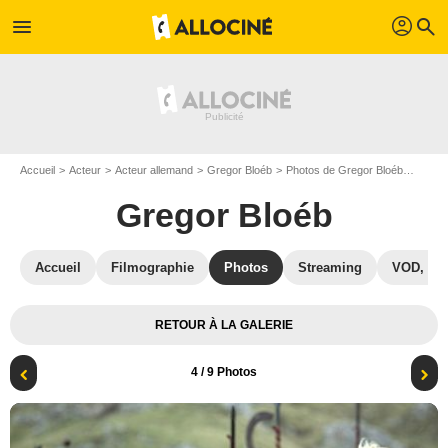
profil
menu
search
Accueil
Acteur
Acteur allemand
Gregor Bloéb
Photos de Gregor Bloéb
Photo
Gregor Bloéb
Accueil
Filmographie
Photos
Streaming
VOD, DV
RETOUR À LA GALERIE
4
/ 9 Photos